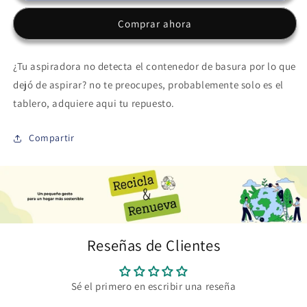
de
de
Comprar ahora
basura
basura
P7
P7
|
|
¿Tu aspiradora no detecta el contenedor de basura por lo que
Repuesto
Repuesto
dejó de aspirar? no te preocupes, probablemente solo es el
tablero, adquiere aqui tu repuesto.
Compartir
Reseñas de Clientes
Sé el primero en escribir una reseña