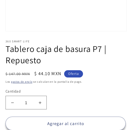
Abrir
elemento
360 SMART LIFE
multimedia
Tablero caja de basura P7 |
1
en
una
Repuesto
ventana
modal
Precio
Precio
$ 44.10 MXN
$ 147.00 MXN
Oferta
habitual
de
Los
gastos de envío
se calculan en la pantalla de pago.
oferta
Cantidad
Reducir
Aumentar
cantidad
cantidad
para
para
Tablero
Tablero
Agregar al carrito
caja
caja