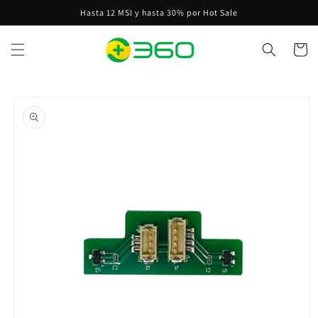
Ir
Hasta 12 MSI y hasta 30% por Hot Sale
directamente
al contenido
Carrito
Ir
directamente
a la
información
del producto