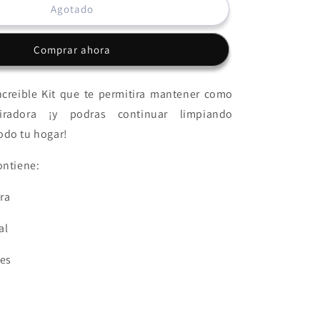
Kit
Agotado
de
repuestos
Comprar ahora
aspiradora
S8
ncreible Kit que te permitira mantener como
radora ¡y podras continuar limpiando
odo tu hogar!
ontiene:
ura
al
les