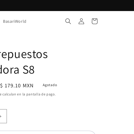
Iniciar
Carrito
BasariWorld
sesión
 repuestos
dora S8
Precio
$ 179.10 MXN
Agotado
de
e calculan en la pantalla de pago.
oferta
Aumentar
cantidad
para