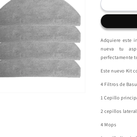
Kit
de
repuestos
aspiradora
S8
Adquiere este i
nueva tu aspi
perfectamente t
Este nuevo Kit c
4 Filtros de Bas
1 Cepillo princip
2 cepillos latera
4 Mops