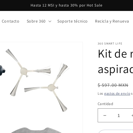
Hasta 12 MSI y hasta 30% por Hot Sale
Contacto
Sobre 360
Soporte técnico
Recicla y Renueva
360 SMART LIFE
Kit de
aspira
Precio
$ 597.00 MXN
habitual
Los
gastos de envío
s
Cantidad
Reducir
cantidad
para