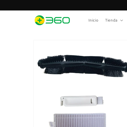
Ir
directamente
al contenido
Inicio
Tienda
Ir
directamente
a la
información
del producto