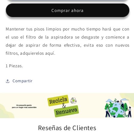
pz.
pz.
Comprar ahora
Aspiradora
Aspiradora
P7
P7
|
|
Mantener tus pisos limpios por mucho tiempo hará que con
Repuesto
Repuesto
el uso el filtro de la aspiradora se desgaste y comience a
dejar de aspirar de forma efectiva, evita eso con nuevos
filtros, adquierelos aquí.
1 Piezas.
Compartir
Reseñas de Clientes