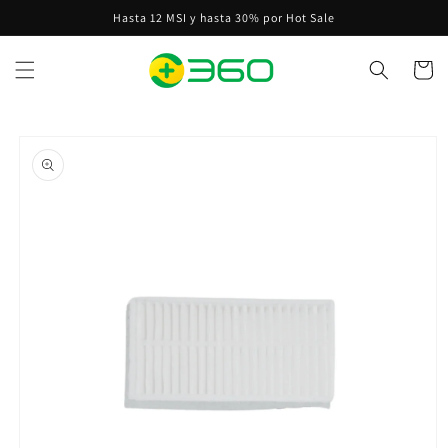
Ir
Hasta 12 MSI y hasta 30% por Hot Sale
directamente
al contenido
Carrito
Ir
directamente
a la
información
del producto