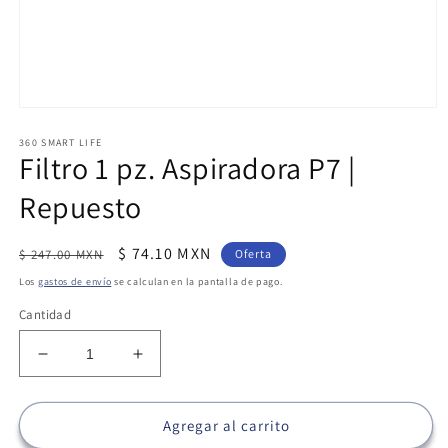
Abrir
elemento
360 SMART LIFE
multimedia
Filtro 1 pz. Aspiradora P7 |
1
en
una
Repuesto
ventana
modal
Precio
Precio
$ 74.10 MXN
$ 247.00 MXN
Oferta
habitual
de
Los
gastos de envío
se calculan en la pantalla de pago.
oferta
Cantidad
Reducir
Aumentar
cantidad
cantidad
para
para
Filtro
Filtro
Agregar al carrito
1
1