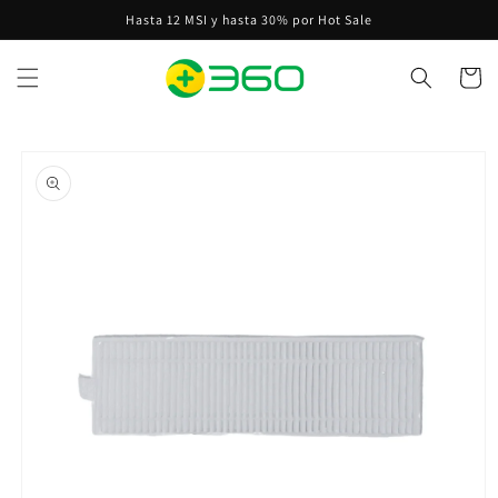
Ir
Hasta 12 MSI y hasta 30% por Hot Sale
directamente
al contenido
Carrito
Ir
directamente
a la
información
del producto