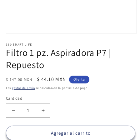
Abrir
elemento
360 SMART LIFE
multimedia
Filtro 1 pz. Aspiradora P7 |
1
en
una
Repuesto
ventana
modal
Precio
Precio
$ 44.10 MXN
$ 147.00 MXN
Oferta
habitual
de
Los
gastos de envío
se calculan en la pantalla de pago.
oferta
Cantidad
Reducir
Aumentar
cantidad
cantidad
para
para
Filtro
Filtro
Agregar al carrito
1
1