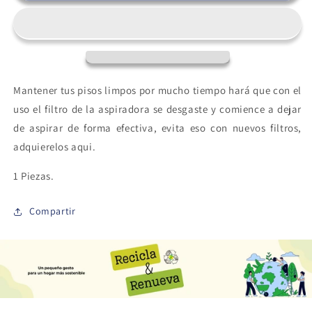
pz.
pz.
Aspiradora
Aspiradora
P7
P7
|
|
Repuesto
Repuesto
Mantener tus pisos limpos por mucho tiempo hará que con el
uso el filtro de la aspiradora se desgaste y comience a dejar
de aspirar de forma efectiva, evita eso con nuevos filtros,
adquierelos aqui.
1 Piezas.
Compartir